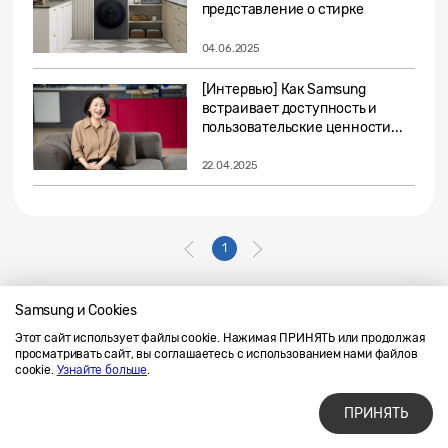
представление о стирке
04.06.2025
[Интервью] Как Samsung
встраивает доступность и
пользовательские ценности...
22.04.2025
1
Samsung и Cookies
Этот сайт использует файлы cookie. Нажимая ПРИНЯТЬ или продолжая
Напишите нам
SAMSUNG.COM
просматривать сайт, вы соглашаетесь с использованием нами файлов
Условия использования материалов
cookie.
Узнайте больше
.
Конфиденциальность и файлы cookie
ПРИНЯТЬ