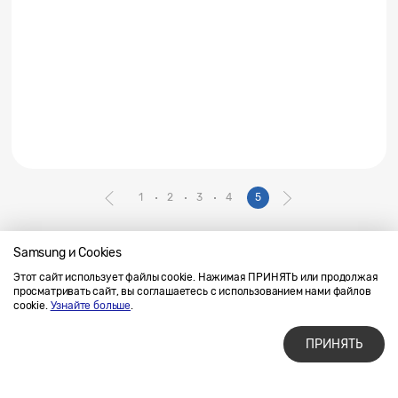
1
2
3
4
5
Samsung и Cookies
Этот сайт использует файлы cookie. Нажимая ПРИНЯТЬ или продолжая
Напишите нам
SAMSUNG.COM
просматривать сайт, вы соглашаетесь с использованием нами файлов
Условия использования материалов
cookie.
Узнайте больше
.
Конфиденциальность и файлы cookie
ПРИНЯТЬ