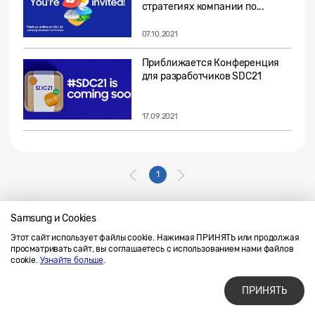
стратегиях компании по...
07.10.2021
Приближается Конференция
для разработчиков SDC21
17.09.2021
1
Samsung и Cookies
Этот сайт использует файлы cookie. Нажимая ПРИНЯТЬ или продолжая
Напишите нам
SAMSUNG.COM
просматривать сайт, вы соглашаетесь с использованием нами файлов
Условия использования материалов
cookie.
Узнайте больше
.
Конфиденциальность и файлы cookie
ПРИНЯТЬ