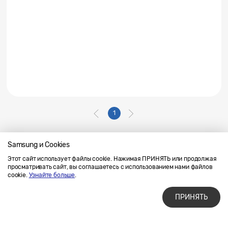
1
Samsung и Cookies
Этот сайт использует файлы cookie. Нажимая ПРИНЯТЬ или продолжая
Напишите нам
SAMSUNG.COM
просматривать сайт, вы соглашаетесь с использованием нами файлов
Условия использования материалов
cookie.
Узнайте больше
.
Конфиденциальность и файлы cookie
ПРИНЯТЬ