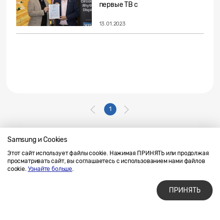
первые ТВ с
преимуществом...
13.01.2023
1
Samsung и Cookies
Этот сайт использует файлы cookie. Нажимая ПРИНЯТЬ или продолжая
Напишите нам
SAMSUNG.COM
просматривать сайт, вы соглашаетесь с использованием нами файлов
Условия использования материалов
cookie.
Узнайте больше
.
Конфиденциальность и файлы cookie
ПРИНЯТЬ