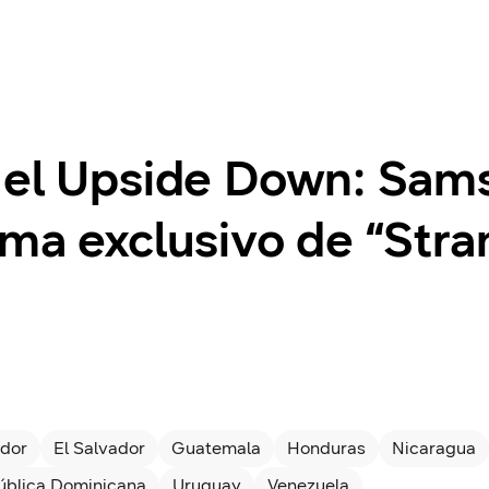
 el Upside Down: Sams
ma exclusivo de “Stra
dor
El Salvador
Guatemala
Honduras
Nicaragua
ública Dominicana
Uruguay
Venezuela