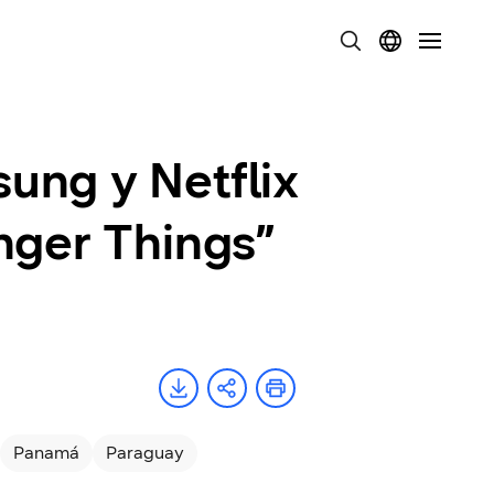
ung y Netflix
nger Things”
Panamá
Paraguay