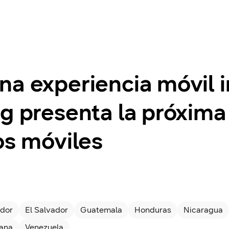
na experiencia móvil 
ng presenta la próxima
os móviles
dor
El Salvador
Guatemala
Honduras
Nicaragua
cana
Venezuela