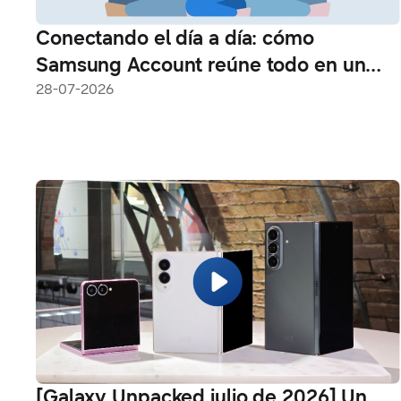
Conectando el día a día: cómo
Samsung Account reúne todo en un
solo lugar
28-07-2026
[Galaxy Unpacked julio de 2026] Un