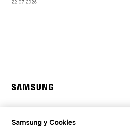
estilo de vida
22-07-2026
Samsung y Cookies