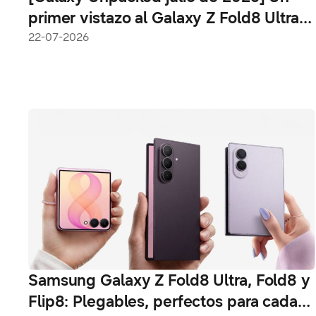
primer vistazo al Galaxy Z Fold8 Ultra,
Galaxy Z Fold8 y Galaxy Z Flip8
22-07-2026
Samsung Galaxy Z Fold8 Ultra, Fold8 y
Flip8: Plegables, perfectos para cada