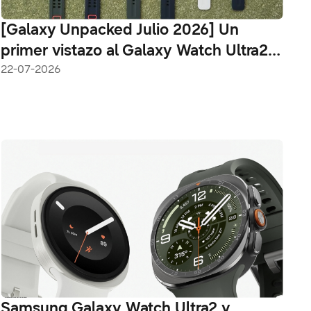
[Galaxy Unpacked Julio 2026] Un
primer vistazo al Galaxy Watch Ultra2 y
al Galaxy Watch9
22-07-2026
Samsung Galaxy Watch Ultra2 y