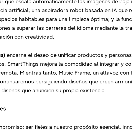
or que escala automáticamente las imágenes de baja r
encia artificial; una aspiradora robot basada en IA qu
 espacios habitables para una limpieza óptima; y la fu
nes a superar las barreras del idioma mediante la tr
ción con creatividad.
s)
encarna el deseo de unificar productos y personas
s. SmartThings mejora la comodidad al integrar y co
 remota. Mientras tanto, Music Frame, un altavoz con
. Continuaremos persiguiendo diseños que creen armoní
de diseños que anuncien su propia existencia.
des
romiso: ser fieles a nuestro propósito esencial, inno