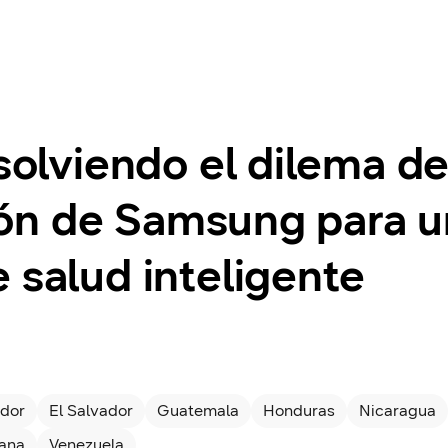
esolviendo el dilema de
isión de Samsung para 
 salud inteligente
dor
El Salvador
Guatemala
Honduras
Nicaragua
cana
Venezuela