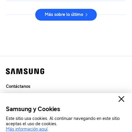
Más sobre lo último
Contáctanos
Legal
Privacidad
Samsung y Cookies
SAMSUNG.COM
Este sitio usa cookies. Al continuar navegando en este sitio
aceptas el uso de cookies.
Más información aquí
.
Copyright© SAMSUNG All Rights Reserved.