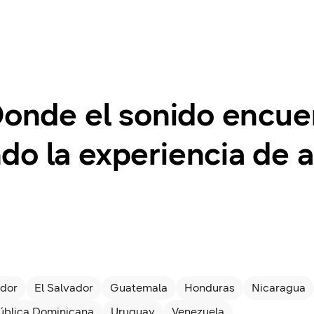
Donde el sonido encue
do la experiencia de 
dor
El Salvador
Guatemala
Honduras
Nicaragua
ública Dominicana
Uruguay
Venezuela