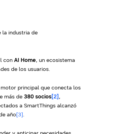
 la industria de
al con
AI Home
, un ecosistema
des de los usuarios.
 motor principal que conecta los
e más de
380 socios
[2]
,
ectados a SmartThings alcanzó
de año
[3]
.
der y anticipar necesidades,