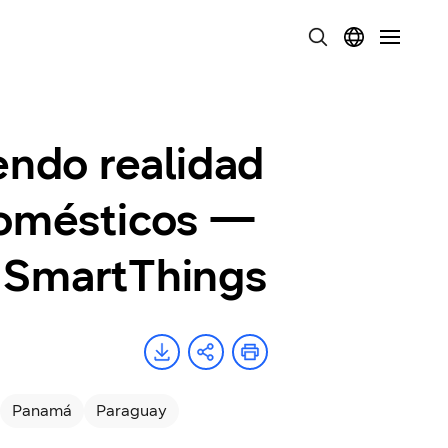
endo realidad
odomésticos —
 SmartThings
Panamá
Paraguay