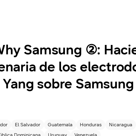
 Why Samsung ②: Haci
tenaria de los electr
 Yang sobre Samsung
dor
El Salvador
Guatemala
Honduras
Nicaragua
ública Dominicana
Uruguay
Venezuela