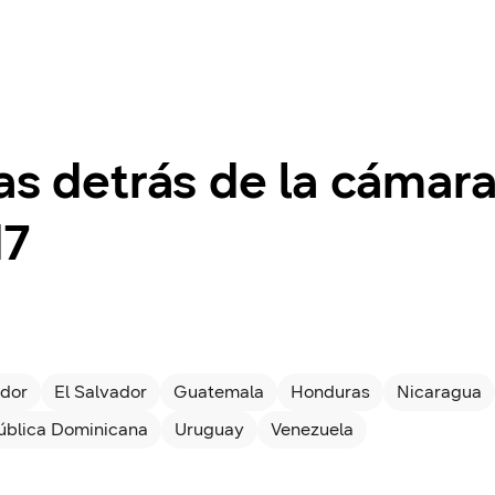
as detrás de la cámara
d7
dor
El Salvador
Guatemala
Honduras
Nicaragua
ública Dominicana
Uruguay
Venezuela