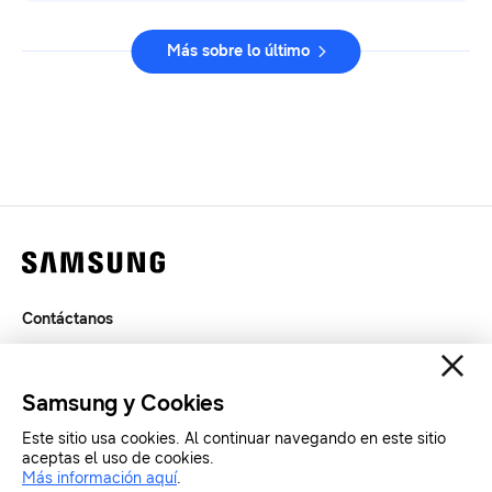
Más sobre lo último
Contáctanos
Legal
Privacidad
Samsung y Cookies
SAMSUNG.COM
Este sitio usa cookies. Al continuar navegando en este sitio
aceptas el uso de cookies.
Más información aquí
.
Copyright© SAMSUNG All Rights Reserved.