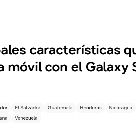
pales características 
a móvil con el Galaxy 
dor
El Salvador
Guatemala
Honduras
Nicaragua
cana
Venezuela