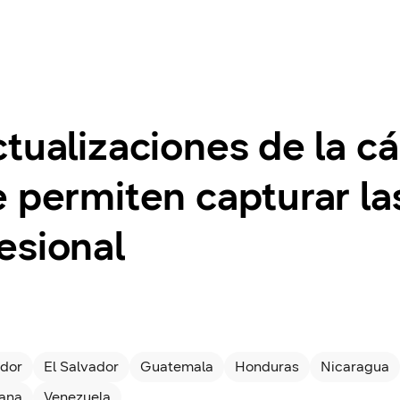
tualizaciones de la c
 permiten capturar las
esional
dor
El Salvador
Guatemala
Honduras
Nicaragua
cana
Venezuela