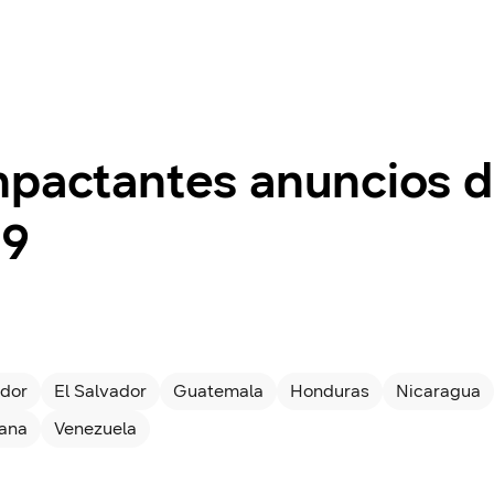
mpactantes anuncios
19
dor
El Salvador
Guatemala
Honduras
Nicaragua
cana
Venezuela