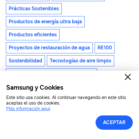
Prácticas Sostenibles
Productos de energía ultra baja
Productos eficientes
Proyectos de restauración de agua
RE100
Sostenibilidad
Tecnologías de aire limpio
Tecnologías ecológicas innovadoras
Samsung y Cookies
Corporativo
Ciudadanía Corporativa
Este sitio usa cookies. Al continuar navegando en este sitio
aceptas el uso de cookies.
Más información aquí
.
ACEPTAR
Para cualquier problema relacionado con servicio al
cliente, por favor comuníquese a