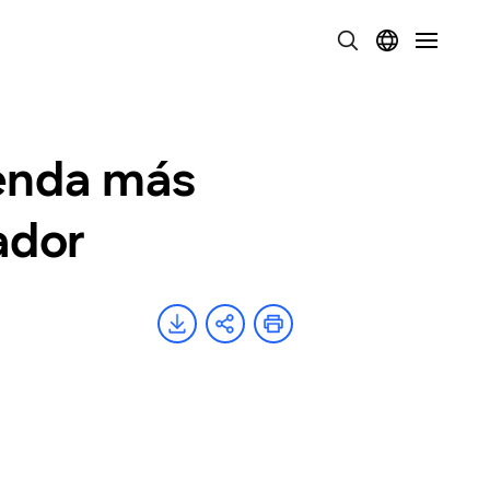
ienda más
ador