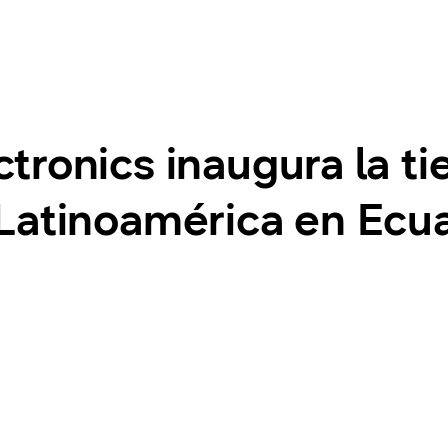
tronics inaugura la t
Latinoamérica en Ecu