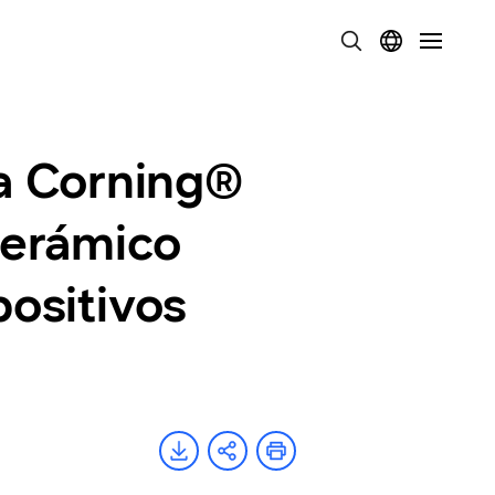
a Corning®
 cerámico
positivos