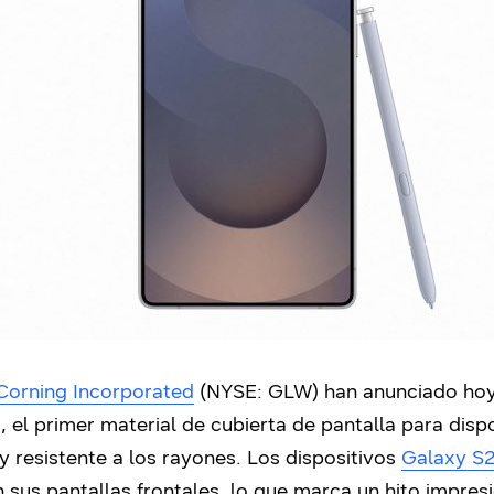
Corning Incorporated
(NYSE: GLW) han anunciado hoy 
 el primer material de cubierta de pantalla para disp
 y resistente a los rayones. Los dispositivos
Galaxy S2
n sus pantallas frontales, lo que marca un hito impres