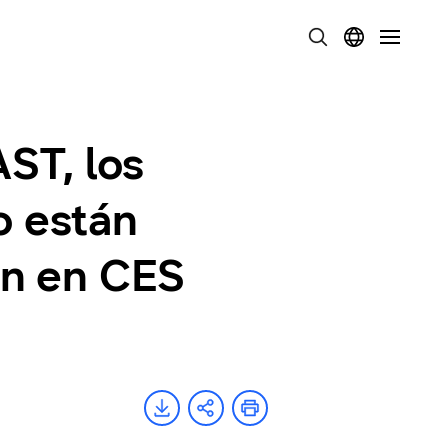
ST, los
o están
ión en CES