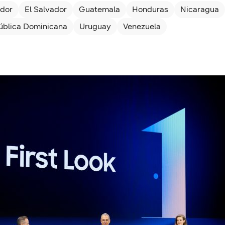
dor
El Salvador
Guatemala
Honduras
Nicaragua
ública Dominicana
Uruguay
Venezuela