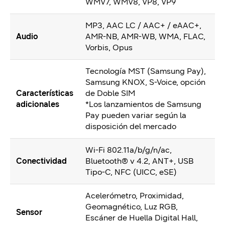
WMV7, WMV8, VP8, VP9
MP3, AAC LC / AAC+ / eAAC+,
Audio
AMR-NB, AMR-WB, WMA, FLAC,
Vorbis, Opus
Tecnología MST (Samsung Pay),
Samsung KNOX, S-Voice, opción
Características
de Doble SIM
adicionales
*Los lanzamientos de Samsung
Pay pueden variar según la
disposición del mercado
Wi-Fi 802.11a/b/g/n/ac,
Conectividad
Bluetooth® v 4.2, ANT+, USB
Tipo-C, NFC (UICC, eSE)
Acelerómetro, Proximidad,
Geomagnético, Luz RGB,
Sensor
Escáner de Huella Digital Hall,