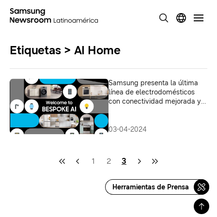
Etiquetas > AI Home
Samsung presenta la última
línea de electrodomésticos
con conectividad mejorada y
con capacidades de IA en el
evento de lanzamiento global
“Welcome to BESPOKE AI”
03-04-2024
1
2
3
Herramientas de Prensa