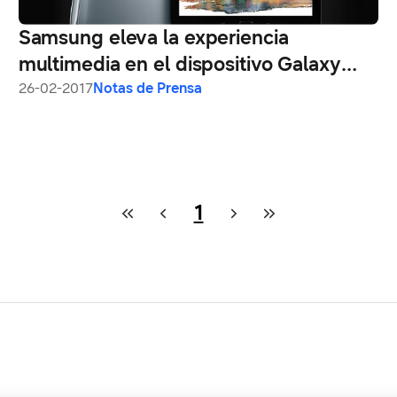
Samsung eleva la experiencia
multimedia en el dispositivo Galaxy
con audio amplificado por AKG
26-02-2017
Notas de Prensa
1