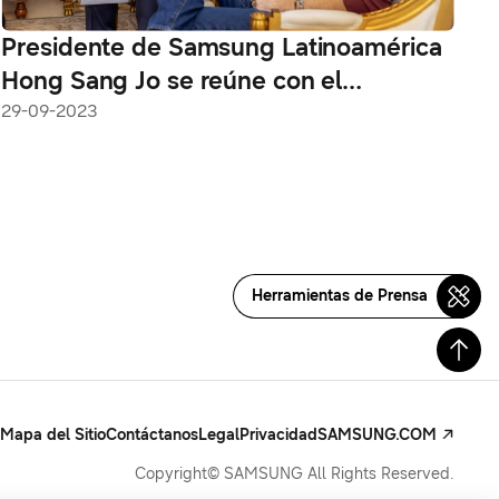
Presidente de Samsung Latinoamérica
Hong Sang Jo se reúne con el
presidente de El Salvador, Nayib
29-09-2023
Bukele para explorar oportunidades de
cooperación
Herramientas de Prensa
Mapa del Sitio
Contáctanos
Legal
Privacidad
SAMSUNG.COM
Copyright© SAMSUNG All Rights Reserved.