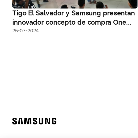
Tigo El Salvador y Samsung presentan
innovador concepto de compra One
Stop Shop en zonas de experiencia
25-07-2024
SmartThings