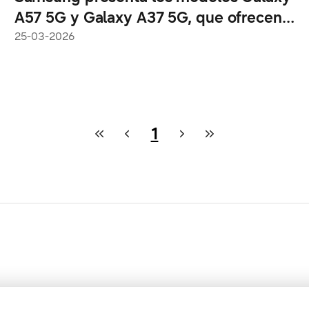
A57 5G y Galaxy A37 5G, que ofrecen
características de nivel profesional a un
25-03-2026
precio increíble
1