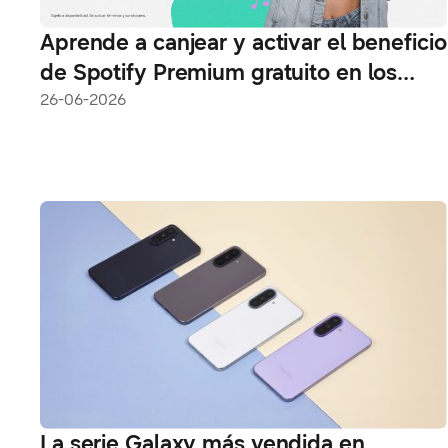
Aprende a canjear y activar el beneficio
de Spotify Premium gratuito en los
nuevos modelos de la serie Galaxy A
26-06-2026
La serie Galaxy más vendida en