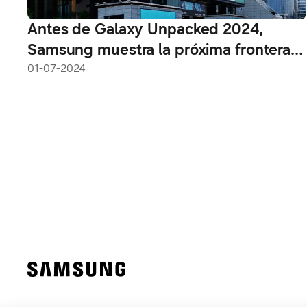
Antes de Galaxy Unpacked 2024,
Samsung muestra la próxima frontera
de la IA de Galaxy en ciudades de todo
01-07-2024
el mundo