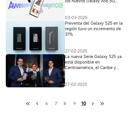
los nuevos Galaxy A56 5G,
Galaxy A36 5G y Galaxy A26
5G
03-03-2025
Preventa del Galaxy S25 en la
región tuvo un incremento de
31%
27-02-2025
La nueva Serie Galaxy S25 ya
está disponible en
Centroamérica, el Caribe y
Ecuador
27-02-2025
6
7
8
9
10