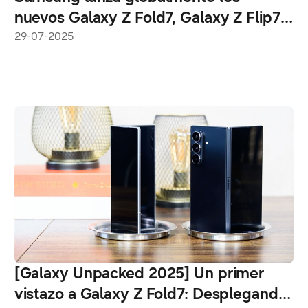
nuevos Galaxy Z Fold7, Galaxy Z Flip7 y
la serie Galaxy Watch8
29-07-2025
[Galaxy Unpacked 2025] Un primer
vistazo a Galaxy Z Fold7: Desplegando