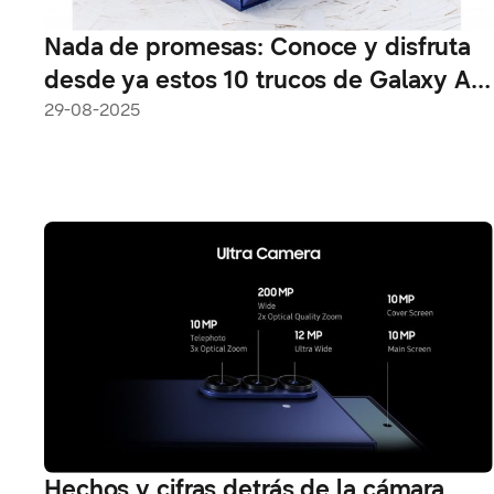
Nada de promesas: Conoce y disfruta
desde ya estos 10 trucos de Galaxy AI
en los foldables de Samsung
29-08-2025
Hechos y cifras detrás de la cámara