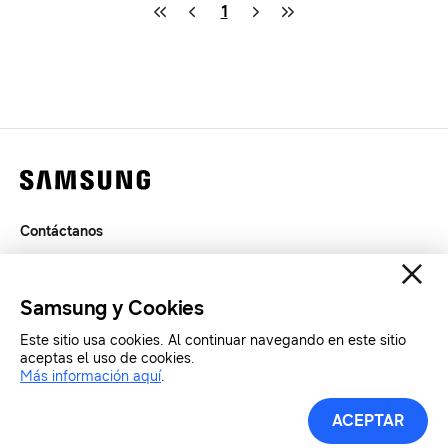
1
Contáctanos
Legal
Privacidad
Samsung y Cookies
SAMSUNG.COM
Este sitio usa cookies. Al continuar navegando en este sitio
aceptas el uso de cookies.
Copyright© SAMSUNG All Rights Reserved.
Más información aquí
.
Herramientas de Prensa
ACEPTAR