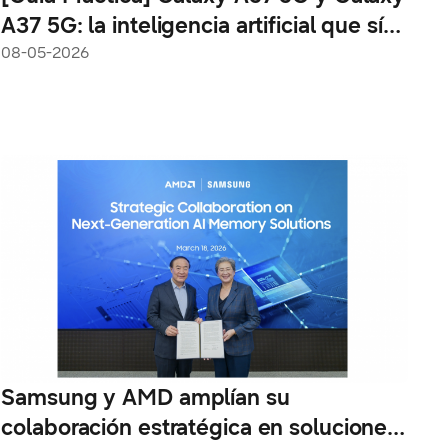
A37 5G: la inteligencia artificial que sí
usarás todos los días
08-05-2026
Samsung y AMD amplían su
colaboración estratégica en soluciones