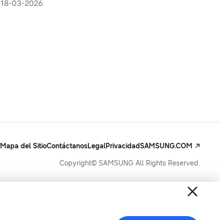
de memoria de IA de próxima
18-03-2026
generación
Mapa del Sitio
Contáctanos
Legal
Privacidad
SAMSUNG.COM
Copyright© SAMSUNG All Rights Reserved.