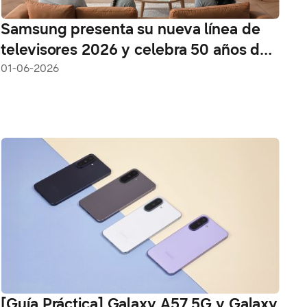
Samsung presenta su nueva línea de
televisores 2026 y celebra 50 años de
innovación en la región
01-06-2026
[Guía Práctica] Galaxy A57 5G y Galaxy