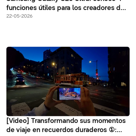
funciones útiles para los creadores de
contenido
22-05-2026
[Video] Transformando sus momentos
de viaje en recuerdos duraderos ①: