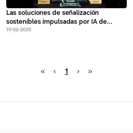
Las soluciones de señalización
sostenibles impulsadas por IA de
Samsung obtienen los principales
19-02-2025
premios en ISE 2025
1