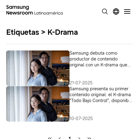
Etiquetas > K-Drama
Samsung debuta como
productor de contenido
original con un K-drama que
une entretenimiento,
tecnología y estrategia de
marca
21-07-2025
Samsung presenta su primer
contenido original: el K-drama
“Todo Bajo Control”, disponible
en YouTube
10-07-2025
1