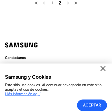
1
2
Contáctanos
Legal
Privacidad
Samsung y Cookies
SAMSUNG.COM
Este sitio usa cookies. Al continuar navegando en este sitio
aceptas el uso de cookies.
Copyright© SAMSUNG All Rights Reserved.
Más información aquí
.
Herramientas de Prensa
ACEPTAR