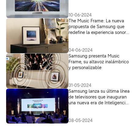
cinco regalos hecha para que
papá disfrute al máximo
10-06-2024
The Music Frame: La nueva
propuesta de Samsung que
redefine la experiencia sonora
en tu casa con estilo
04-06-2024
Samsung presenta Music
Frame, su altavoz inalámbrico
y personalizable
31-05-2024
Samsung lanza su última línea
de televisores que inauguran
una nueva era de Inteligencia
Artificial
08-05-2024