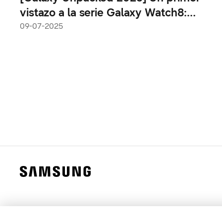
vistazo a la serie Galaxy Watch8:
simplificando el sueño, el ejercicio y
09-07-2025
todo lo demás