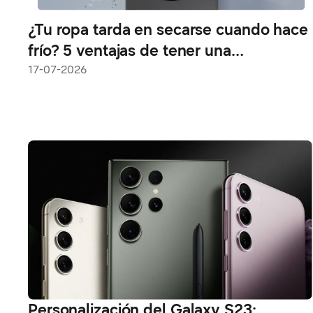
¿Tu ropa tarda en secarse cuando hace
frío? 5 ventajas de tener una
lavasecadora en invierno
17-07-2026
Personalización del Galaxy S23: