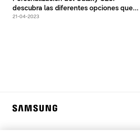
descubra las diferentes opciones que
ofrece One UI 5.1
21-04-2023