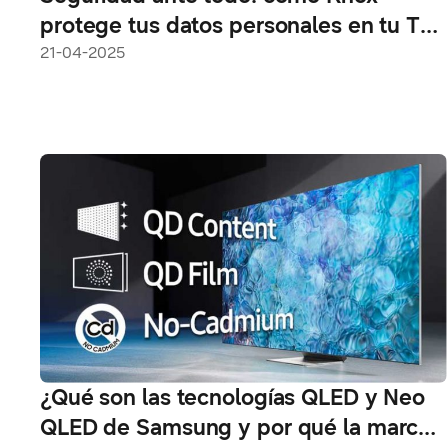
protege tus datos personales en tu TV
Samsung
21-04-2025
¿Qué son las tecnologías QLED y Neo
QLED de Samsung y por qué la marca