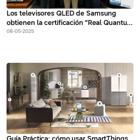
Los televisores QLED de Samsung
obtienen la certificación “Real Quantum
Dot Display” de TÜV Rheinland
08-05-2025
Guía Práctica: cómo usar SmartThings