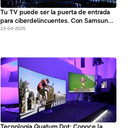
Tu TV puede ser la puerta de entrada
para ciberdelincuentes. Con Samsung
Knox estás protegido
23-04-2025
Tecnología Quatum Dot: Conoce la