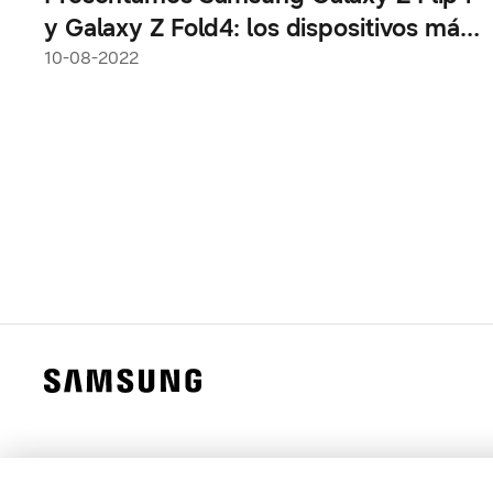
y Galaxy Z Fold4: los dispositivos más
versátiles que cambian la forma en que
10-08-2022
interactuamos con los smartphones