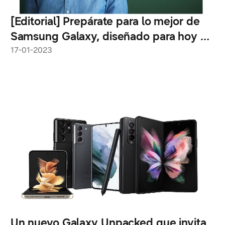
[Editorial] Prepárate para lo mejor de
Samsung Galaxy, diseñado para hoy y
mañana
17-01-2023
Un nuevo Galaxy Unpacked que invita