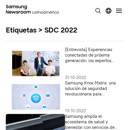
Etiquetas > SDC 2022
[Entrevista] Experiencias
conectadas de próxima
generación: los expertos
comparten la historia detrás
del desarrollo de 10 años de
Tizen
31-10-2022
Samsung Knox Matrix: una
solución de seguridad
revolucionaria para
experiencias de dispositivos
cruzados de Samsung
13-10-2022
Samsung amplía el
ecosistema de salud y
bienestar con servicios de