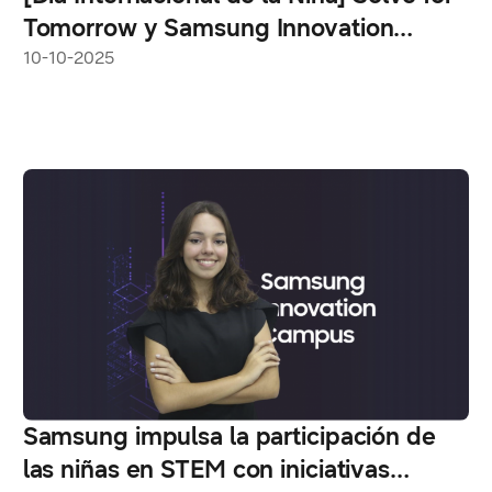
Tomorrow y Samsung Innovation
Campus impulsan a las niñas en STEM
10-10-2025
Samsung impulsa la participación de
las niñas en STEM con iniciativas