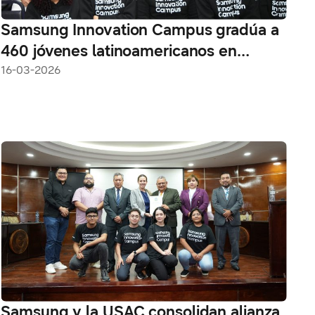
Samsung Innovation Campus gradúa a
460 jóvenes latinoamericanos en
Inteligencia Artificial
16-03-2026
Samsung y la USAC consolidan alianza