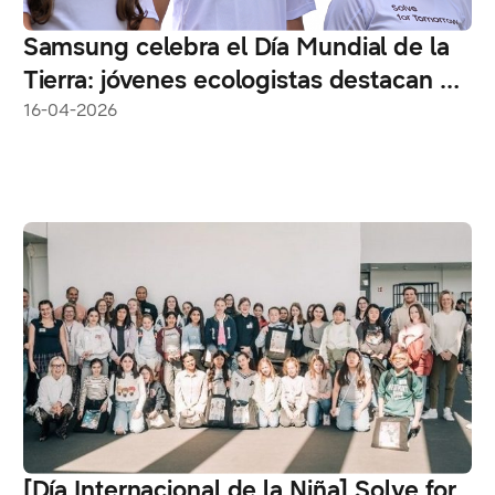
Samsung celebra el Día Mundial de la
Tierra: jóvenes ecologistas destacan en
su programa educativo Solve for
16-04-2026
Tomorrow
[Día Internacional de la Niña] Solve for