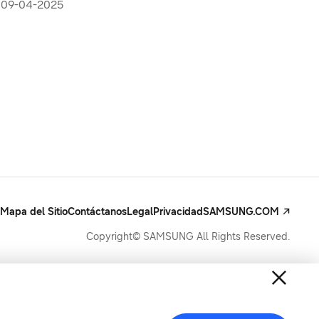
Inteligencia Artificial en el Salvador
09-04-2025
Mapa del Sitio
Contáctanos
Legal
Privacidad
SAMSUNG.COM
Copyright© SAMSUNG All Rights Reserved.