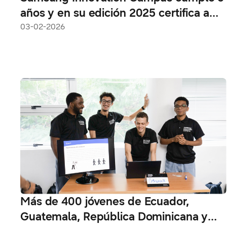
años y en su edición 2025 certifica a
460 jóvenes en Python e IA
03-02-2026
Más de 400 jóvenes de Ecuador,
Guatemala, República Dominicana y