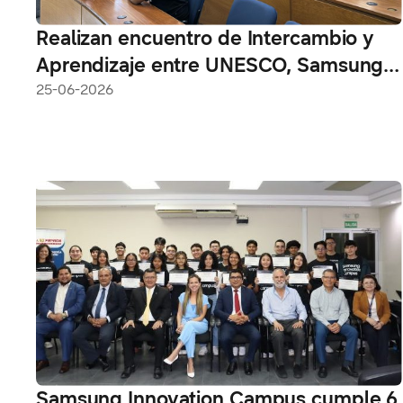
Realizan encuentro de Intercambio y
Aprendizaje entre UNESCO, Samsung y
Stratego para fomentar red
25-06-2026
colaborativa de jóvenes en la región
Samsung Innovation Campus cumple 6