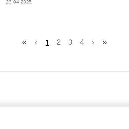
educativas
23-04-2025
1
2
3
4