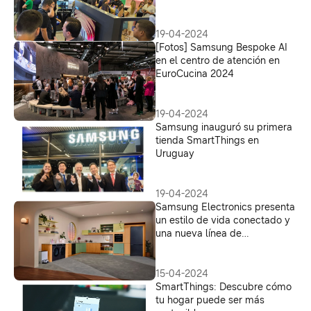
19-04-2024
[Fotos] Samsung Bespoke AI
en el centro de atención en
EuroCucina 2024
19-04-2024
Samsung inauguró su primera
tienda SmartThings en
Uruguay
19-04-2024
Samsung Electronics presenta
un estilo de vida conectado y
una nueva línea de
electrodomésticos
empotrados en EuroCucina
2024
15-04-2024
SmartThings: Descubre cómo
tu hogar puede ser más