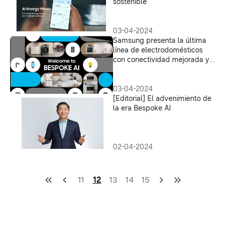
sostenible
03-04-2024
Samsung presenta la última
línea de electrodomésticos
con conectividad mejorada y
con capacidades de IA en el
evento de lanzamiento global
“Welcome to BESPOKE AI”
03-04-2024
[Editorial] El advenimiento de
la era Bespoke AI
02-04-2024
11
12
13
14
15