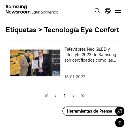
Etiquetas > Tecnología Eye Confort
Televisores Neo QLED y
Lifestyle 2023 de Samsung
son certificados como las
primeras pantallas para
reconectar a los usuarios con
su ritmo circadiano
16-01-2023
1
Herramientas de Prensa