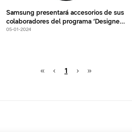
Samsung presentará accesorios de sus
colaboradores del programa ‘Designed
for Samsung Gaming Hub’ en CES
05-01-2024
2024
1