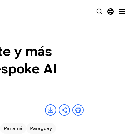
te y más
espoke AI
Panamá
Paraguay