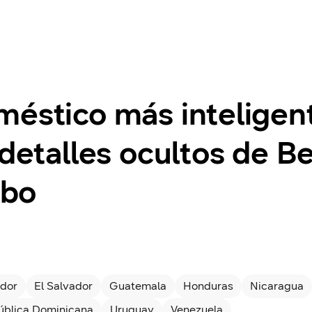
méstico más inteligen
 detalles ocultos de B
mbo
dor
El Salvador
Guatemala
Honduras
Nicaragua
ública Dominicana
Uruguay
Venezuela