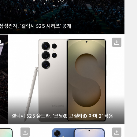
삼성전자, ‘갤럭시 S25 시리즈’ 공개
갤럭시 S25 울트라, ‘코닝® 고릴라® 아머 2’ 적용