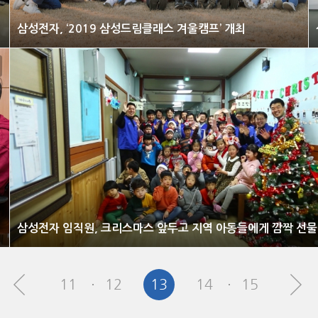
삼성전자, ‘2019 삼성드림클래스 겨울캠프’ 개최
삼성전자 임직원, 크리스마스 앞두고 지역 아동들에게 깜짝 선물
11
12
13
14
15