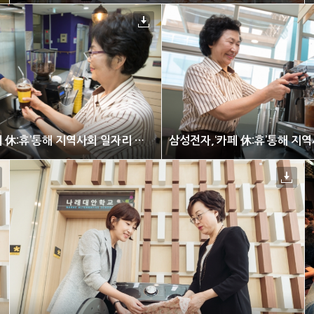
삼성전자,‘카페 休:휴’통해 지역사회 일자리 창출