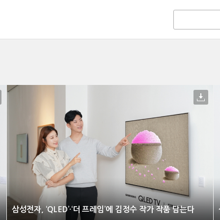
삼성전자, ‘QLED’·‘더 프레임’에 김정수 작가 작품 담는다