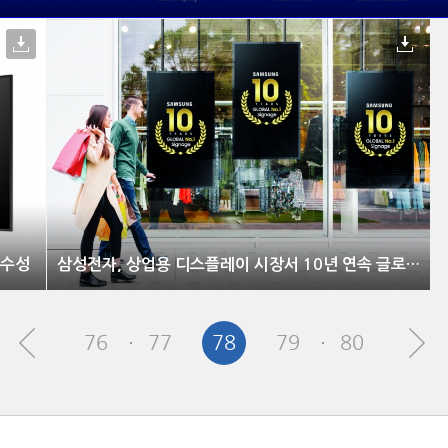
 수성
삼성전자, 상업용 디스플레이 시장서 10년 연속 글로벌 1위 수성
76
77
78
79
80