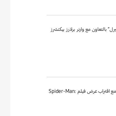
” بالتعاون مع وارنر براذرز بيكتشرز
سامسونج تطلق ميزة Spidey Tracker بالتزامن مع اقتراب عرض فيلم Spider-Man: