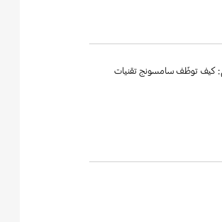
يم: كيف توظّف سامسونج تقنيات